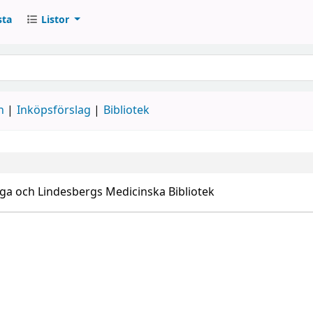
sta
Listor
atalogen
n
Inköpsförslag
Bibliotek
ga och Lindesbergs Medicinska Bibliotek