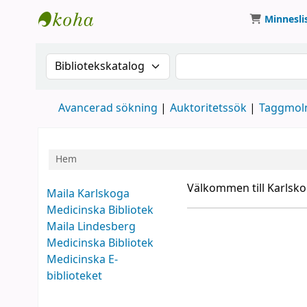
Minnesli
Koha online
Sök i katalogen efter:
Sök på nyckelord i k
Avancerad sökning
Auktoritetssök
Taggmol
Hem
Koha hem
Välkommen till Karlsko
Maila Karlskoga
Medicinska Bibliotek
Maila Lindesberg
Medicinska Bibliotek
Medicinska E-
biblioteket